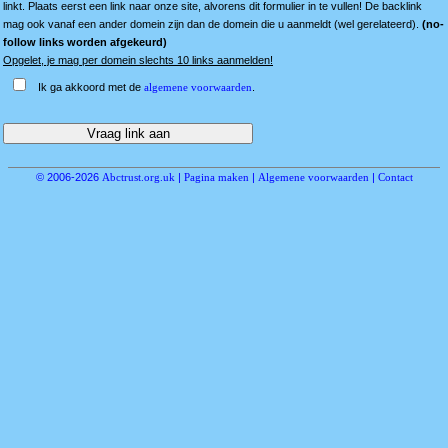
linkt. Plaats eerst een link naar onze site, alvorens dit formulier in te vullen! De backlink
mag ook vanaf een ander domein zijn dan de domein die u aanmeldt (wel gerelateerd).
(no-
follow links worden afgekeurd)
Opgelet, je mag per domein slechts 10 links aanmelden!
Ik ga akkoord met de
algemene voorwaarden
.
© 2006-2026
Abctrust.org.uk
|
Pagina maken
|
Algemene voorwaarden
|
Contact